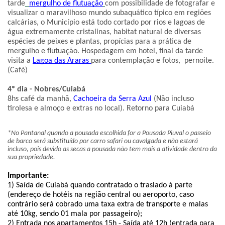
tarde
mergulho de flutuação
com possibilidade de fotografar e 
visualizar o maravilhoso mundo subaquático típico em regiões 
calcárias, o Município está todo cortado por rios e lagoas de 
água extremamente cristalinas, habitat natural de diversas 
espécies de peixes e plantas, propícias para a prática de 
mergulho e flutuação. Hospedagem em hotel, final da tarde 
visita a 
Lagoa das Araras 
para contemplação e fotos,  pernoite. 
(Café)
4º dia - Nobres/Cuiabá  
8hs café da manhã, 
Cachoeira da Serra Azul
 (Não incluso 
tirolesa e almoço e extras no local). Retorno para Cuiabá
*No Pantanal quando a pousada escolhida for a Pousada Piuval o passeio 
de barco será substituído por carro safari ou cavalgada e não estará 
incluso, pois devido as secas a pousada não tem mais a atividade dentro da 
sua propriedade.
Importante:
1) Saída de Cuiabá quando contratado o traslado à parte 
(endereço de hotéis na região central ou aeroporto, caso 
contrário será cobrado uma taxa extra de transporte e malas 
até 10kg, sendo 01 mala por passageiro);
2) Entrada nos apartamentos 15h - Saída até 12h (entrada para 