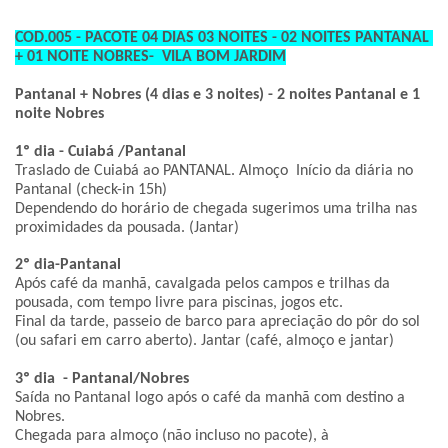
COD.005 - PACOTE 04 DIAS 03 NOITES - 02 NOITES PANTANAL 
+ 01 NOITE NOBRES-  VILA BOM JARDIM
Pantanal + Nobres (4 dias e 3 noites) - 2 noites Pantanal e 1 
noite Nobres
1º dia - Cuiabá /Pantanal
Traslado de Cuiabá ao PANTANAL. Almoço  Início da diária no 
Pantanal (check-in 15h)
Dependendo do horário de chegada sugerimos uma trilha nas 
proximidades da pousada. (Jantar)
2º dia-Pantanal
Após café da manhã, cavalgada pelos campos e trilhas da 
pousada, com tempo livre para piscinas, jogos etc.
Final da tarde, passeio de barco para apreciação do pôr do sol 
(ou safari em carro aberto). Jantar (café, almoço e jantar)
3º dia  - Pantanal/Nobres
Saída no Pantanal logo após o café da manhã com destino a 
Nobres.
Chegada para almoço (não incluso no pacote), à 