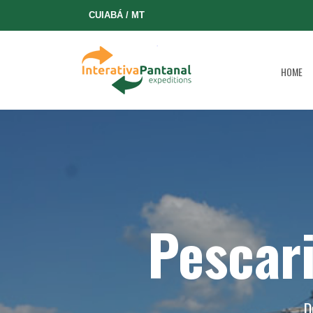
CUIABÁ / MT
HOME
Pescari
D