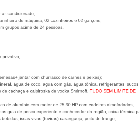
e ar-condicionado;
arinheiro de máquina, 02 cozinheiros e 02 garçons;
om grupos acima de 24 pessoas.
 privativo;
esas+ jantar com churrasco de carnes e peixes);
mineral, água de coco, agua com gás, água tônica, refrigerantes, sucos
as de cachaça e caipiroska de vodka Smirnoff,
TUDO SEM LIMITE DE
arco de alumínio com motor de 25,30 HP com cadeiras almofadadas,
amos guia de pesca experiente e conhecedor da região, caixa térmica p
bebidas, iscas vivas (tuviras) caranguejo, peito de frango;