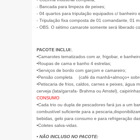
- Bancada para limpeza de peixes;
- 04 quartos para tripulação equipados c/ banheiro 
- Tripulação fixa composta de 01 comandante, 01 m
- OBS. O sétimo camarote somente será liberado c
PACOTE INCLUI:
.
•Camarotes tematizados com ar, frigobar, e banheiro
•Roupas de cama e banho 4 estrelas;
•Serviços de bordo com garçom e camareiro;
•Pensão completa (café da manhã+almoço+ sobrem
•Petiscaria de frios, caldos, carnes e peixes, água 
cerveja (lata/garrafa- Brahma ou Amstel), caipirinh
CONSUMO
•Cada trio ou dupla de pescadores fará jus a um b
combustível suficiente para a pescaria,disponibiliz
bebidas, gelo para consumo e para refrigeração das 
•Coletes salva-vidas.
• NÃO INCLUSO NO PACOTE: