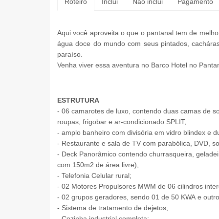
Roteiro
Inclui
Não inclui
Pagamento
Aqui você aproveita o que o pantanal tem de melho
água doce do mundo com seus pintados, cacháras, 
paraíso.
Venha viver essa aventura no Barco Hotel no Pantana
ESTRUTURA
- 06 camarotes de luxo, contendo duas camas de so
roupas, frigobar e ar-condicionado SPLIT;
- amplo banheiro com divisória em vidro blindex e 
- Restaurante e sala de TV com parabólica, DVD, s
- Deck Panorâmico contendo churrasqueira, geladeir
com 150m2 de área livre);
- Telefonia Celular rural;
- 02 Motores Propulsores MWM de 06 cilindros inter
- 02 grupos geradores, sendo 01 de 50 KWA e outro
- Sistema de tratamento de dejetos;
- Cozinha industrial completa;