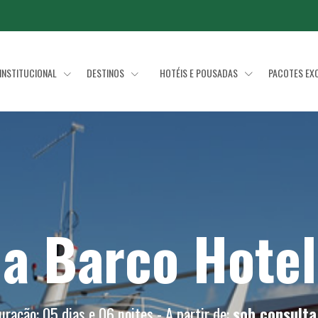
INSTITUCIONAL
DESTINOS
HOTÉIS E POUSADAS
PACOTES EX
a Barco Hotel
uração: 05 dias e 06 noites - A partir de:
sob consulta