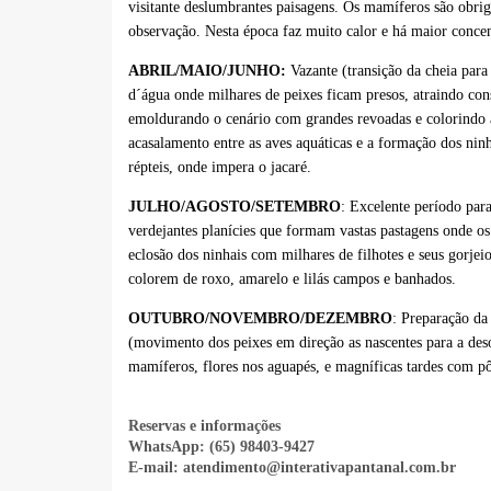
visitante deslumbrantes paisagens. Os mamíferos são obrig
observação. Nesta época faz muito calor e há maior
concen
ABRIL/MAIO/JUNHO:
Vazante (transição da cheia para 
d´água onde milhares de peixes ficam presos, atraindo co
emoldurando o cenário com grandes revoadas e colorindo a
acasalamento entre as aves aquáticas e a formação dos
nin
répteis, onde impera o jacaré.
JULHO/AGOSTO/SETEMBRO
: Excelente período par
verdejantes planícies que formam vastas pastagens onde o
eclosão dos ninhais com milhares de filhotes e seus gorjei
colorem de roxo, amarelo e lilás campos e
banhados.
OUTUBRO/NOVEMBRO/DEZEMBRO
: Preparação da 
(movimento dos peixes em direção as nascentes para a des
mamíferos, flores nos aguapés, e magníficas tardes com pôr
Reservas e informações
WhatsApp: (65) 98403-9427
E-mail: atendimento@interativapantanal.com.br