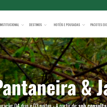
INSTITUCIONAL
DESTINOS
HOTÉIS E POUSADAS
PACOTES EX
antaneira & J
uração: 04 dias e 03 noites - A partir de:
sob consulta