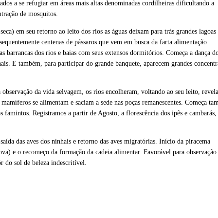
ados a se refugiar em áreas mais altas denominadas cordilheiras dificultando a
tração de mosquitos.
seca) em seu retorno ao leito dos rios as águas deixam para trás grandes lagoas
nsequentemente centenas de pássaros
que vem em busca da farta alimentação
s barrancas dos rios e baias com seus extensos dormitórios. Começa a dança d
hais. E também, para participar do grande banquete, aparecem grandes concentr
a observação da vida selvagem, os rios encolheram, voltando ao seu leito, revel
s mamíferos se alimentam e saciam a sede nas
poças remanescentes. Começa ta
os famintos. Registramos a partir de Agosto, a florescência dos ipês e cambarás,
saída das aves dos ninhais e retorno das aves migratórias. Início da piracema
ova) e o recomeço da formação da cadeia alimentar.
Favorável para observação
 do sol de beleza indescritível.