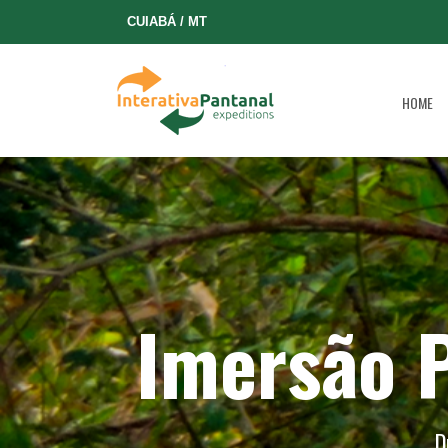
CUIABÁ / MT
HOME
Imersão P
D