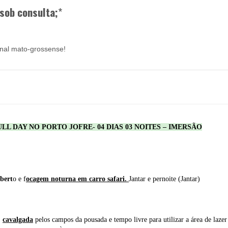
sob consulta;
*
anal mato-grossense!
 DAY NO PORTO JOFRE- 04 DIAS 03 NOITES – IMERSÃO
abert
o e f
ocagem noturna em carro safari.
Jantar e pernoite (Jantar)
,
cavalgada
pelos campos da pousada e tempo livre para utilizar a área de lazer