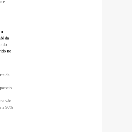
r e
 o
afé da
o do
vido no
rte da
passeio.
tos vão
0% a 90%