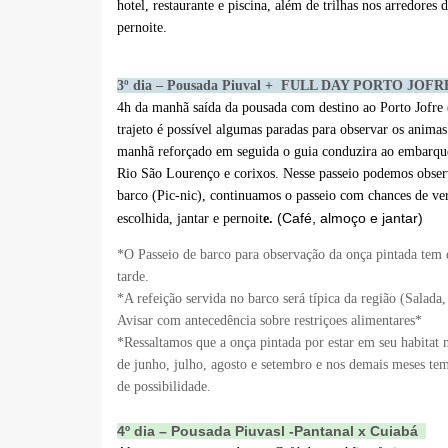
hotel, restaurante e piscina, além de trilhas nos arredore
pernoite.
3º dia – Pousada Piuval + FULL DAY PORTO JOFRE E
4h da manhã saída da pousada com destino ao Porto Jofre (
trajeto é possível algumas paradas para observar os anima
manhã reforçado em seguida o guia conduzira ao embarque 
Rio São Lourenço e corixos. Nesse passeio podemos observ
barco (Pic-nic), continuamos o passeio com chances de ver
(Café, almoço e jantar)
escolhida, jantar e pernoit
e.
*O Passeio de barco para observação da onça pintada tem d
tarde.
*A refeição servida no barco será típica da região (Salada,
Avisar com antecedência sobre restriçoes alimentares*
*Ressaltamos que a onça pintada por estar em seu habitat 
de junho, julho, agosto e setembro e nos demais meses te
de possibilidade.
4º dia – Pousada Piuvasl -Pantanal x Cuiabá