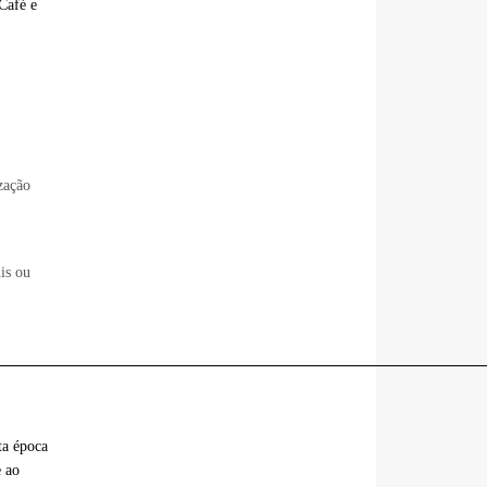
Café e
zação
is ou
________________________________________________________________
ta época
e ao