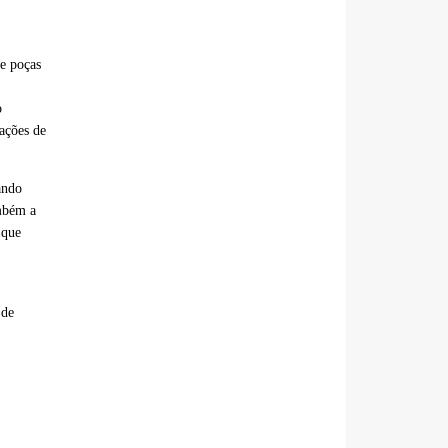
 e poças
o
ações de
ando
mbém a
 que
 de