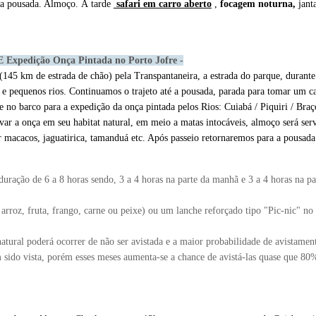
s da pousada. Almoço. À tarde
safari em carro aberto
,
focagem noturna,
janta
xpedição Onça Pintada no Porto Jofre -
145 km de estrada de chão) pela Transpantaneira, a estrada do parque, durante
s e pequenos rios. Continuamos o trajeto até a pousada, parada para tomar um c
no barco para a expedição da onça pintada pelos Rios: Cuiabá / Piquiri / Braç
ar a onça em seu habitat natural, em meio a matas intocáveis, almoço será ser
 macacos, jaguatirica, tamanduá etc. Após passeio retornaremos para a pousada
uração de 6 a 8 horas sendo, 3 a 4 horas na parte da manhã e 3 a 4 horas na pa
 arroz, fruta, frango, carne ou peixe) ou um lanche reforçado tipo "Pic-nic" no 
natural poderá ocorrer de não ser avistada e a maior probabilidade de avistamen
m sido vista, porém esses meses aumenta-se a chance de avistá-las quase que 8