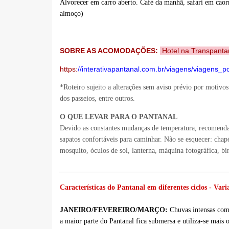
Alvorecer em carro aberto. Café da manhã, safari em caor
almoço)
SOBRE AS ACOMODAÇÕES:
Hotel na Transpantan
https:
//interativapantanal.com.br/viagens/viagens_
*Roteiro sujeito a alterações sem aviso prévio por motivos
dos passeios, entre outros.
O QUE LEVAR PARA O PANTANAL
Devido as constantes mudanças de temperatura, recomendamo
sapatos confortáveis para caminhar. Não se esquecer: chap
mosquito, óculos de sol, lanterna, máquina fotográfica, bi
_______________________________________________
Características do Pantanal em diferentes ciclos -
Vari
JANEIRO/FEVEREIRO/MARÇO:
Chuvas intensas com 
a maior parte do Pantanal fica submersa e utiliza-se mais 