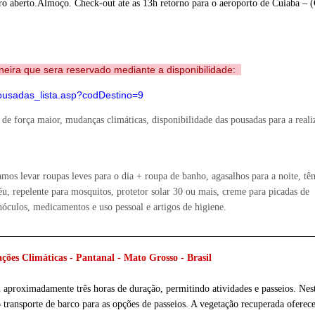
ro aberto.Almoço. Check-out ate as 13h retorno para o aeroporto de Cuiaba – (
eira que sera reservado mediante a disponibilidade:
pousadas_lista.asp?codDestino=9
 de força maior, mudanças climáticas, disponibilidade das pousadas para a reali
s levar roupas leves para o dia + roupa de banho, agasalhos para a noite, tên
éu, repelente para mosquitos, protetor solar 30 ou mais, creme para picadas de
nóculos, medicamentos e uso pessoal e artigos de higiene.
________________________________________________________________
ações Climáticas - Pantanal - Mato Grosso - Brasil
aproximadamente três horas de duração, permitindo atividades e passeios. Nes
o transporte de barco para as opções de
passeios. A vegetação recuperada oferec