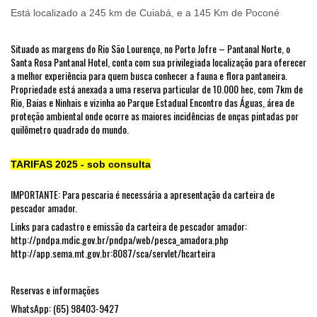
Está localizado a 245 km de Cuiabá, e a 145 Km de Poconé
Situado as margens do Rio São Lourenço, no Porto Jofre – Pantanal Norte, o
Santa Rosa Pantanal Hotel, conta com sua privilegiada localização para oferecer
a melhor experiência para quem busca conhecer a fauna e flora pantaneira.
Propriedade está anexada a uma reserva particular de 10.000 hec, com 7km de
Rio, Baias e Ninhais e vizinha ao Parque Estadual Encontro das Águas, área de
proteção ambiental onde ocorre as maiores incidências de onças pintadas por
quilômetro quadrado do mundo.
TARIFAS 2025 - sob consulta
IMPORTANTE: Para pescaria é necessária a apresentação da carteira de
pescador amador.
Links para cadastro e emissão da carteira de pescador amador:
http://pndpa.mdic.gov.br/pndpa/web/pesca_amadora.php
http://app.sema.mt.gov.br:8087/sca/servlet/hcarteira
Reservas e informações
WhatsApp: (65) 98403-9427